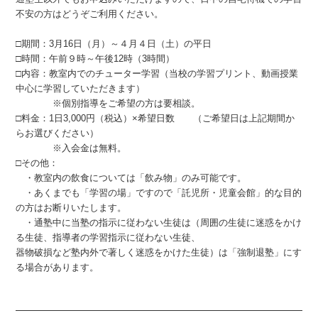
不安の方はどうぞご利用ください。
□期間：3月16日（月）～４月４日（土）の平日
□時間：午前９時～午後12時（3時間）
□内容：教室内でのチューター学習（当校の学習プリント、動画授業
中心に学習していただきます）
※個別指導をご希望の方は要相談。
□料金：1日3,000円（税込）×希望日数 （ご希望日は上記期間か
らお選びください）
※入会金は無料。
□その他：
・教室内の飲食については「飲み物」のみ可能です。
・あくまでも「学習の場」ですので「託児所・児童会館」的な目的
の方はお断りいたします。
・通塾中に当塾の指示に従わない生徒は（周囲の生徒に迷惑をかけ
る生徒、指導者の学習指示に従わない生徒、
器物破損など塾内外で著しく迷惑をかけた生徒）は「強制退塾」にす
る場合があります。