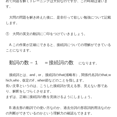
めて問題を解くトレーニングは大切なのですが、この時期は違いま
す。
大問の問題を解き終えた後に、是非行って欲しい勉強について記載
します。
① 大問の英文の動詞に〇印をつけていきましょう。
A.この作業が正確にできると、接続詞についての理解ができている
ことになります。
動詞の数－１ ＝接続詞の数
になります。
接続詞とは、and , or , 接続詞のthat(省略有）, 関係代名詞のthat,w
hich,who , 仮定のif , when節などのことを指します。
長い文章というのは、こうした接続詞が見える形、見えない形であ
り、解釈をしづらくさせます。
まずは、正確に接続詞の数を見抜けるようにしましょう。
B.過去形の動詞での使い方なのか、過去分詞の形容詞的用法なのか
の判断ができているのかという理解力の確認もできます。