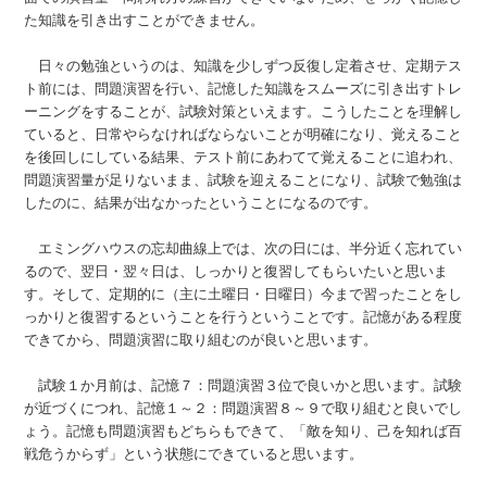
た知識を引き出すことができません。
日々の勉強というのは、知識を少しずつ反復し定着させ、定期テス
ト前には、問題演習を行い、記憶した知識をスムーズに引き出すトレ
ーニングをすることが、試験対策といえます。こうしたことを理解し
ていると、日常やらなければならないことが明確になり、覚えること
を後回しにしている結果、テスト前にあわてて覚えることに追われ、
問題演習量が足りないまま、試験を迎えることになり、試験で勉強は
したのに、結果が出なかったということになるのです。
エミングハウスの忘却曲線上では、次の日には、半分近く忘れてい
るので、翌日・翌々日は、しっかりと復習してもらいたいと思いま
す。そして、定期的に（主に土曜日・日曜日）今まで習ったことをし
っかりと復習するということを行うということです。記憶がある程度
できてから、問題演習に取り組むのが良いと思います。
試験１か月前は、記憶７：問題演習３位で良いかと思います。試験
が近づくにつれ、記憶１～２：問題演習８～９で取り組むと良いでし
ょう。記憶も問題演習もどちらもできて、「敵を知り、己を知れば百
戦危うからず」という状態にできていると思います。