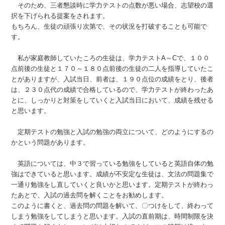
そのため、三者懇談時に学力テストの点数が悪い場合、志望校の選
択を下げられる提案をされます。
もちろん、生徒の頑張り次第で、その状況を打破することも可能で
す。
私が家庭教師していたころの生徒は、学力テストA～Cで、１００
点前後の生徒と１７０～１８０点前後の生徒の二人を指導していたこ
とがありますが、入試当日、前者は、１９０点位の成績をとり、後者
は、２３０点代の成績で合格しているので、学力テストが終わったあ
とに、しっかりと対策をしていくと入試当日において、成績を残せる
と思います。
定期テストの勉強と入試の勉強の両立について、どのようにするの
かという問題があります。
英語については、中３で習っている勉強をしていると英語自体の勉
強はできていると思います。成績が不安定な生徒は、文法の問題集で
一通り勉強をし直していくと良いかと思います。定期テストが終わっ
たあとで、入試の過去問を解くことをお勧めします。
このように書くと、過去問の問題を解いて、〇つけをして、終わって
しまう勉強をしてしまうと思います。入試の直前期は、時間制限を決