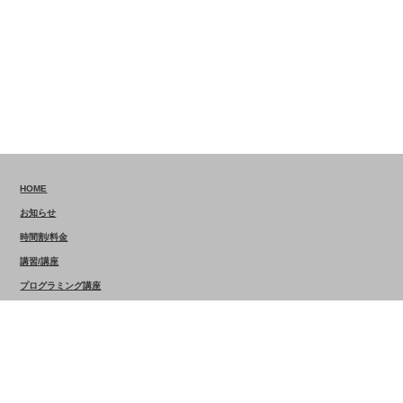
HOME
お知らせ
時間割/料金
講習/講座
プログラミング講座
講師一覧
採用情報
アクセスマップ
会員ページ