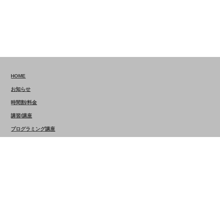
HOME
お知らせ
時間割/料金
講習/講座
プログラミング講座
講師一覧
採用情報
アクセスマップ
会員ページ
お問い合わせ
©2018アイリス個別学院