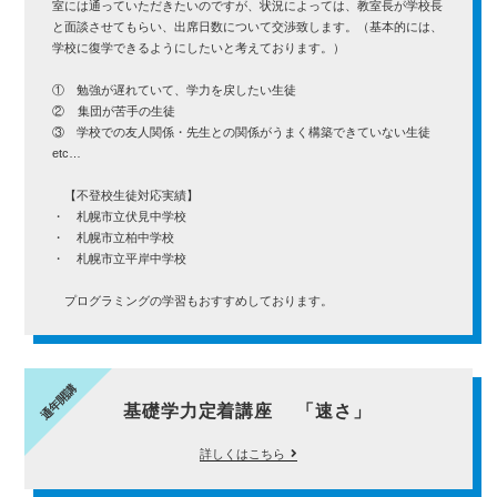
室には通っていただきたいのですが、状況によっては、教室長が学校長
と面談させてもらい、出席日数について交渉致します。（基本的には、
学校に復学できるようにしたいと考えております。）
① 勉強が遅れていて、学力を戻したい生徒
② 集団が苦手の生徒
③ 学校での友人関係・先生との関係がうまく構築できていない生徒
etc…
【不登校生徒対応実績】
・ 札幌市立伏見中学校
・ 札幌市立柏中学校
・ 札幌市立平岸中学校
プログラミングの学習もおすすめしております。
通年開講
基礎学力定着講座 「速さ」
詳しくはこちら