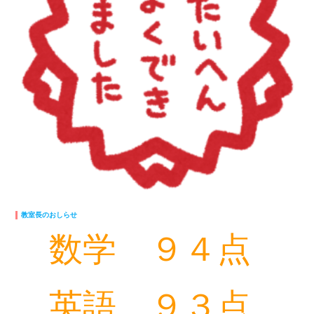
教室長のおしらせ
数学 ９４点
英語 ９３点