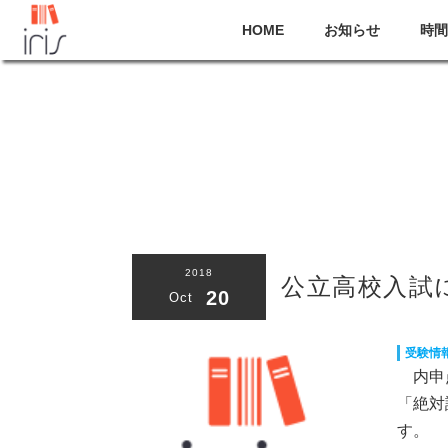
HOME
お知らせ
時間
2018
公立高校入試
20
Oct
受験情
内申点
「絶対
す。